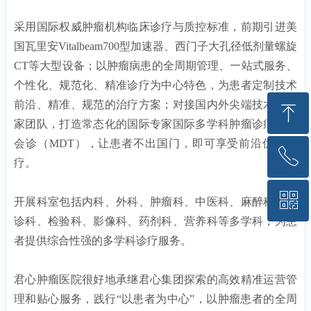
采用国际权威肿瘤机构临床诊疗与质控标准，前期引进美
国瓦里安Vitalbeam700型加速器、西门子大孔径低剂量螺旋
CT等大型设备；以肿瘤病患的全周期管理、一站式服务、
个性化、规范化、精准诊疗为中心特色，为患者定制技术
前沿、精准、规范的治疗方案；对接国内外尖端技术及专
ꁸ
家团队，打造常态化的国际专家国际多学科肿瘤诊疗远程
会诊（MDT），让患者不出国门，即可享受前沿优质医
ꂅ
回到顶部
疗。
ꀥ
185-6004-3040
开展科室包括内科、外科、肿瘤科、中医科、麻醉科、急
诊科、检验科、影像科、药剂科、营养科等多学科，为患
者提供综合性强的多学科诊疗服务。
预约挂号
君心肿瘤医院很好地承继君心集团探索的高效精准运营管
理和贴心服务，践行“以患者为中心”，以肿瘤患者的全周