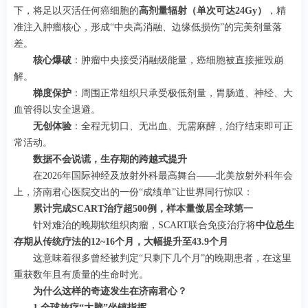
下，将足以灭活任何癌细胞的
高剂量辐射（单次可达24Gy）
，精
准注入肿瘤核心，形成“中央高消融、边缘低损伤”的完美剂量落
差。
核心爆破
：肿瘤中央接受消融级能量，癌细胞被直接摧毁崩
解。
梯度保护
：周围正常组织只承受极低剂量，胃肠道、神经、大
血管得以安全退避。
无创体验
：全程无切口、无出血、无需麻醉，治疗结束即可正
常活动。
数据不会说谎，生存期的跨越式提升
在2026年国际神经及放射外科最高舞台——北美放射外科年会
上，济南君心医院交出的一份“成绩单”让世界同行惊叹：
累计完成SCART治疗超500例，样本量傲居全球第一
针对难治的晚期软组织肉瘤，SCART联合免疫治疗将
中位总生
存期从传统疗法的12~16个月，大幅提升至43.9个月
这意味着很多曾经被判定“只剩下几个月”的晚期患者，在这里
重获数年且有质量的生命时光。
为什么这样的奇迹发生在济南君心？
1.全球放疗“大脑”坐镇指挥