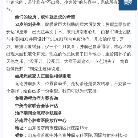
ꀥ
185-6004-3040
们追求的，是让您在“不出楼、少奔波”的从容中，完成所有治疗环
节。
他们的经历，或许就是您的希望
预约挂号
52岁的刘先生
，腹膜后巨大脂肪肉瘤术后复发，肿瘤盘踞腹腔
长达16厘米，已无法再次手术。来到济南君心后，由杨军博士团队
与中美MDT共同设计了SCART联合免疫治疗。几次治疗后，乏
力、胀痛明显缓解；仅一个半月复查，肿瘤已显著退缩，核心区域
出现大面积液化坏死。现在的他已恢复了日常散步，重拾陪孙子的
天伦之乐。“没开刀、没受罪，大瘤子就这么一点点消失了，简直
就像做梦。”刘先生这样说道。
如果您或家人正面临相似困境
无论肿瘤多大、位置多棘手、是初诊还是复发转移，不妨多一
个选择，给自己多一份希望。我们可以为您安排：
免费远程放疗方案咨询
中美专家联合会诊评估
治疗期间全流程导航服务
济南君心肿瘤医院放疗中心
地址
：山东省济南市槐荫区张庄路18号
标签
：山东省首家中外合资肿瘤专科医院/国际放射外科协会