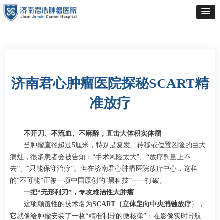
济南君心肿瘤医院探秘SCART精
准放疗
不开刀、不流血、不麻醉，直击大体积实体瘤
当肿瘤直径超过5厘米，特别是复发、转移或位置凶险的巨大
病灶，很多患者会被告知：“手术风险太大”、“放疗剂量上不
去”、“只能保守治疗”。但在济南君心肿瘤医院放疗中心，这样
的“不可能”正被一项中国原创的“黑科技”一一打破。
一把“无形利刃”，专攻难治性大肿瘤
这项颠覆性的技术名为
SCART（立体定向中央消融放疗）
，
它就像给肿瘤安装了一枚“精准制导的微核弹”：在影像实时导航