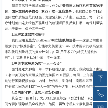
我院首席科学家杨军博士，作为
北美前三大放疗机构首席物理
师
、
国际放射外科协会（RSS）唯一亚裔董事
，他把自己参与制定
国际放疗质控规范的经验，完整复刻到了济南。在这里，每一个治
疗计划都由这支经他严格训练的物理师团队反复打磨，确保剂量误
差小于毫米、保护高于一切。
2.王牌加速器精准执行
我们启用
瓦里安VitalBeam700型直线加速器
——这是当前世界
级放疗的“标准答案”。它能够完美呈现SCART技术要求的极高剂量
率和陡峭剂量梯度的复杂计划，如同“用手术刀的精度去运载炸
药”，让高剂量只认准肿瘤，不伤无辜。
3.中美专家每周为您“一人一会诊”
面对疑难大肿瘤，单一学科往往无解。因此，我院成立了由近
50名中美顶尖专家组成的固定跨国MDT团队，每周二上午雷打不
ꁸ
动进行国际视频会诊。内科、放疗科、影像科、病理科甚至免疫治
疗专家共同为您制定“一人一策”的整合方案，杜绝任何治疗盲点。
ꂅ
4.全周期守护，让您只管安心治疗
回到顶部
从定位CT的西门子大孔径低剂量螺旋CT舒适扫描，到治疗期
间专职护理导航员全程代办、陪同，再到疗后安宁康复指导——我