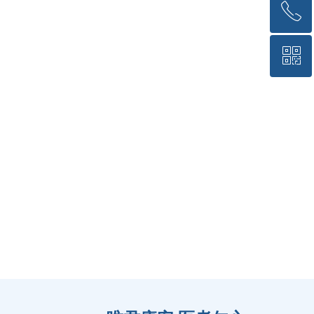
ꂅ
回到顶部
ꀥ
185-6004-3040
预约挂号